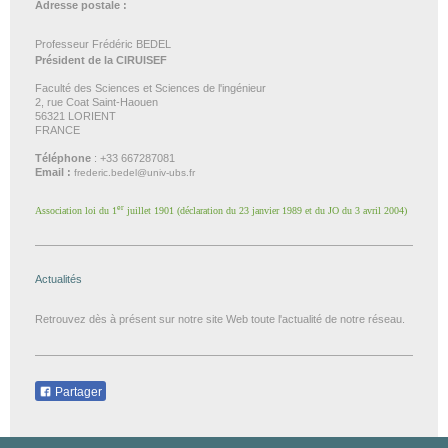
Adresse postale :
Professeur Frédéric BEDEL
Président de la CIRUISEF
Faculté des Sciences et Sciences de l'ingénieur
2, rue Coat Saint-Haouen
56321 LORIENT
FRANCE
Téléphone
: +33 667287081
Email :
frederic.bedel@univ-ubs.fr
er
Association loi du 1
juillet 1901 (déclaration du 23 janvier 1989 et du JO du 3 avril 2004)
Actualités
Retrouvez dès à présent sur notre site Web toute l'actualité de notre réseau.
Partager