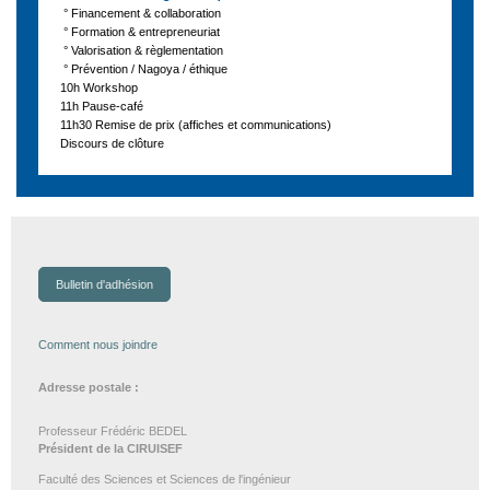
° Financement & collaboration
° Formation & entrepreneuriat
° Valorisation & règlementation
° Prévention / Nagoya / éthique
10h Workshop
11h Pause-café
11h30 Remise de prix (affiches et communications)
Discours de clôture
Bulletin d'adhésion
Comment nous joindre
Adresse postale :
Professeur Frédéric BEDEL
Président de la CIRUISEF
Faculté des Sciences et Sciences de l'ingénieur