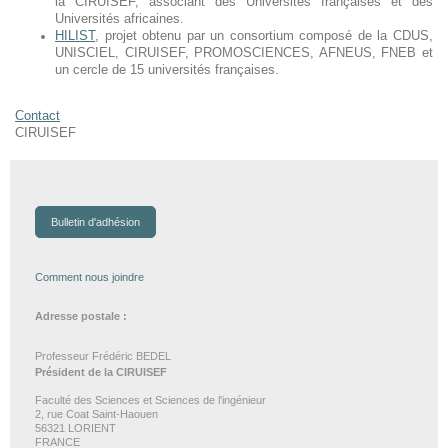
la CIRUISEF, associant des Universités françaises et des
Universités africaines.
HILIST
, projet obtenu par un consortium composé de la CDUS,
UNISCIEL, CIRUISEF, PROMOSCIENCES, AFNEUS, FNEB et
un cercle de 15 universités françaises.
Contact
CIRUISEF
Bulletin d'adhésion
Comment nous joindre
Adresse postale :
Professeur Frédéric BEDEL
Président de la CIRUISEF
Faculté des Sciences et Sciences de l'ingénieur
2, rue Coat Saint-Haouen
56321 LORIENT
FRANCE